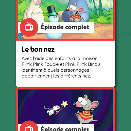
Le bon nez
Avec l’aide des enfants à la maison,
Plink Plink Toupie et Plink Plink Binou
identifient à quels personnages
appartiennent les différents nez.