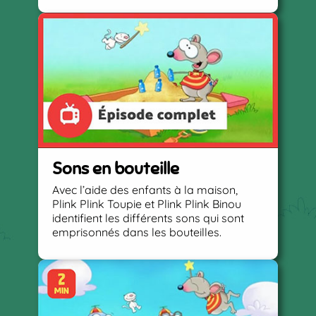
Sons en bouteille
Avec l’aide des enfants à la maison,
Plink Plink Toupie et Plink Plink Binou
identifient les différents sons qui sont
emprisonnés dans les bouteilles.