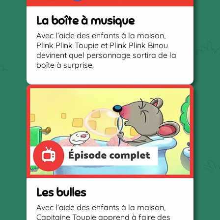
La boîte à musique
Avec l’aide des enfants à la maison,
Plink Plink Toupie et Plink Plink Binou
devinent quel personnage sortira de la
boîte à surprise.
Les bulles
Avec l’aide des enfants à la maison,
Capitaine Toupie apprend à faire des