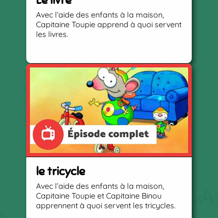
Le livre
Avec l’aide des enfants à la maison,
Capitaine Toupie apprend à quoi servent
les livres.
le tricycle
Avec l’aide des enfants à la maison,
Capitaine Toupie et Capitaine Binou
apprennent à quoi servent les tricycles.