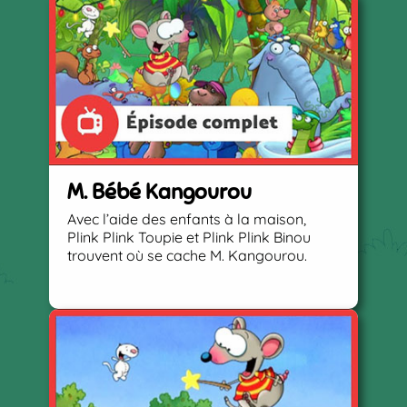
M. Bébé Kangourou
Avec l’aide des enfants à la maison,
Plink Plink Toupie et Plink Plink Binou
trouvent où se cache M. Kangourou.