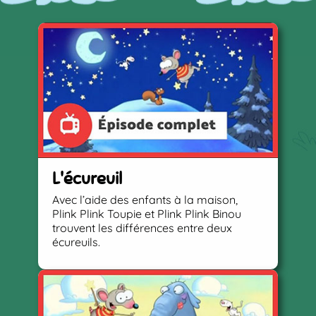
L'écureuil
Avec l’aide des enfants à la maison,
Plink Plink Toupie et Plink Plink Binou
trouvent les différences entre deux
écureuils.