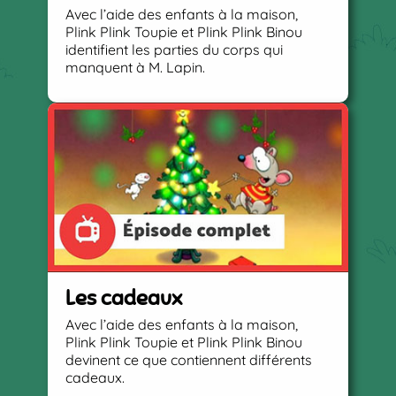
Avec l’aide des enfants à la maison,
Plink Plink Toupie et Plink Plink Binou
identifient les parties du corps qui
manquent à M. Lapin.
Les cadeaux
Avec l’aide des enfants à la maison,
Plink Plink Toupie et Plink Plink Binou
devinent ce que contiennent différents
cadeaux.