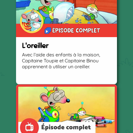
L'oreiller
Avec l’aide des enfants à la maison,
Capitaine Toupie et Capitaine Binou
apprennent à utiliser un oreiller.