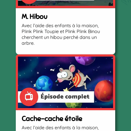
M. Hibou
Avec l’aide des enfants à la maison,
Plink Plink Toupie et Plink Plink Binou
cherchent un hibou perché dans un
arbre.
Cache-cache étoile
Avec l’aide des enfants à la maison,