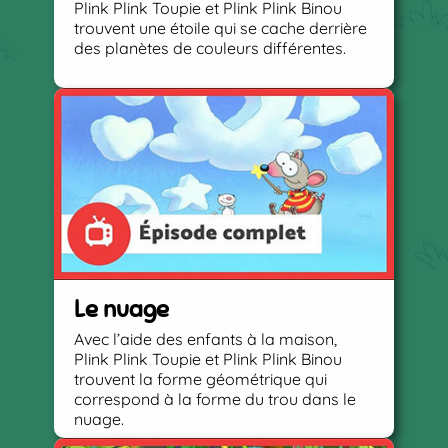
Plink Plink Toupie et Plink Plink Binou
trouvent une étoile qui se cache derrière
des planètes de couleurs différentes.
Le nuage
Avec l’aide des enfants à la maison,
Plink Plink Toupie et Plink Plink Binou
trouvent la forme géométrique qui
correspond à la forme du trou dans le
nuage.