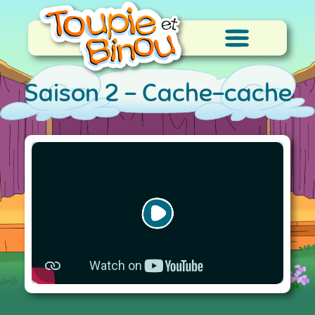
Saison 2 -
Cache-cache
étoile