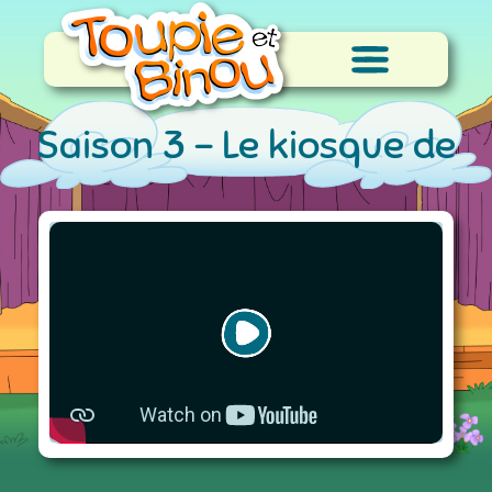
Saison 3 -
Le kiosque de
limonade