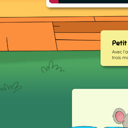
Petit
Avec l’
trois m