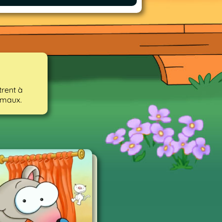
trent à
imaux.