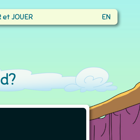
 et JOUER
EN
nd?