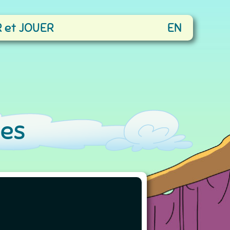
 et JOUER
EN
tes