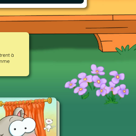
trent à
omme