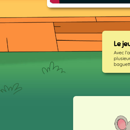
Le je
Avec l’
plusieu
baguett