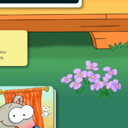
nou
s.