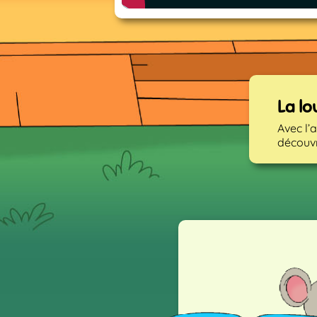
La lo
Avec l’
découvr